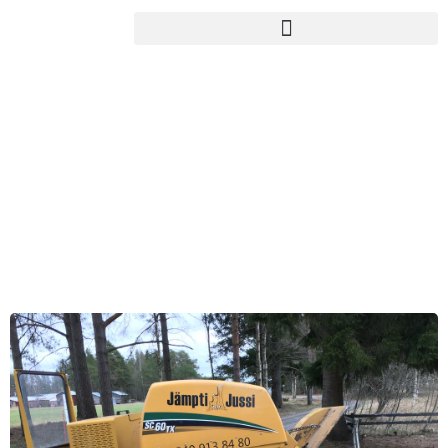
PIHAKANTOJYRSINTÄ
Pihakantojyrsintää ajantasaisella ja
luotettavalla kalustolla vuodesta 2011.