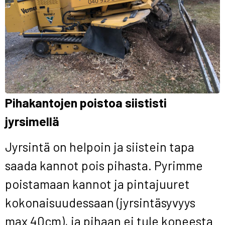
Pihakantojen poistoa siististi
jyrsimellä
Jyrsintä on helpoin ja siistein tapa
saada kannot pois pihasta. Pyrimme
poistamaan kannot ja pintajuuret
kokonaisuudessaan (jyrsintäsyvyys
max 40cm), ja pihaan ei tule koneesta